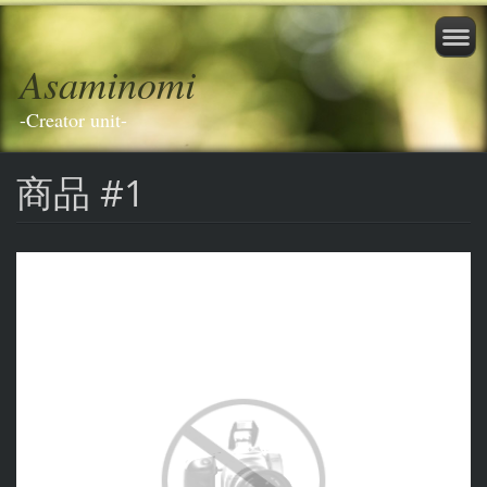
Asaminomi
-Creator unit-
商品 #1